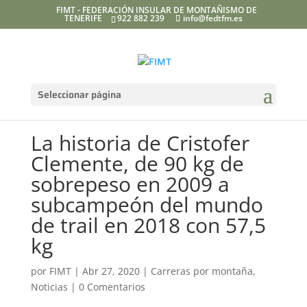
FIMT - FEDERACIÓN INSULAR DE MONTAÑISMO DE
TENERIFE
922 882 239
info@fedtfm.es
Seleccionar página
La historia de Cristofer
Clemente, de 90 kg de
sobrepeso en 2009 a
subcampeón del mundo
de trail en 2018 con 57,5
kg
por
FIMT
|
Abr 27, 2020
|
Carreras por montaña
,
Noticias
|
0 Comentarios