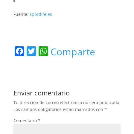
Fuente:
sportlife.es
F
T
W
Comparte
a
w
h
c
itt
at
e
er
s
b
A
Enviar comentario
o
p
Tu dirección de correo electrónico no será publicada.
o
p
Los campos obligatorios están marcados con
*
k
Comentario
*