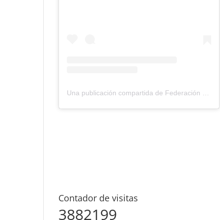
Una publicación compartida de Federación Montañismo Tenerife (@federacion_montanismo_tenerife)
Contador de visitas
3882199