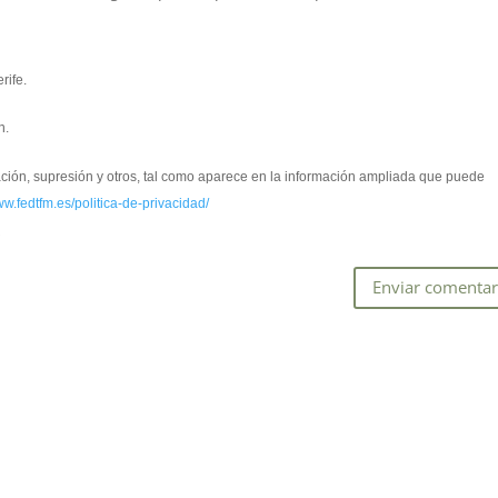
rife.
n.
cación, supresión y otros, tal como aparece en la información ampliada que puede
ww.fedtfm.es/politica-de-privacidad/
*