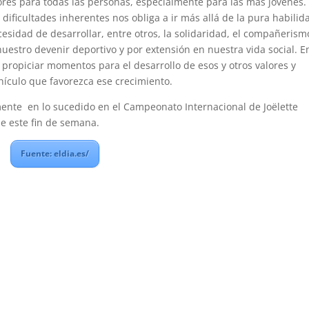
lores para todas las personas, especialmente para las más jóvenes.
 dificultades inherentes nos obliga a ir más allá de la pura habilid
cesidad de desarrollar, entre otros, la solidaridad, el compañerismo
stro devenir deportivo y por extensión en nuestra vida social. En
ropiciar momentos para el desarrollo de esos y otros valores y
hículo que favorezca ese crecimiento.
nte en lo sucedido en el Campeonato Internacional de Joëlette
e este fin de semana.
Fuente: eldia.es/