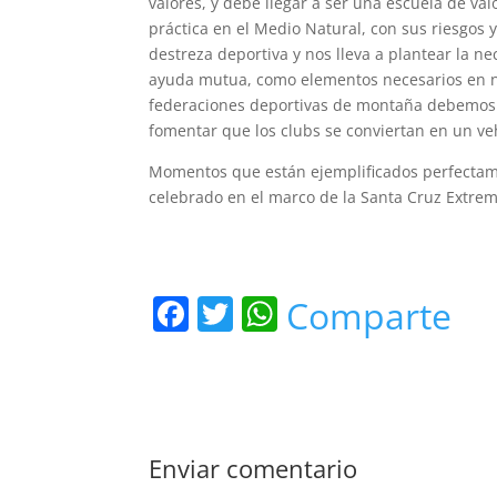
valores, y debe llegar a ser una escuela de va
práctica en el Medio Natural, con sus riesgos y
destreza deportiva y nos lleva a plantear la ne
ayuda mutua, como elementos necesarios en nue
federaciones deportivas de montaña debemos p
fomentar que los clubs se conviertan en un ve
Momentos que están ejemplificados perfectame
celebrado en el marco de la Santa Cruz Extrem
F
T
W
Comparte
a
w
h
c
itt
at
e
er
s
b
A
Enviar comentario
o
p