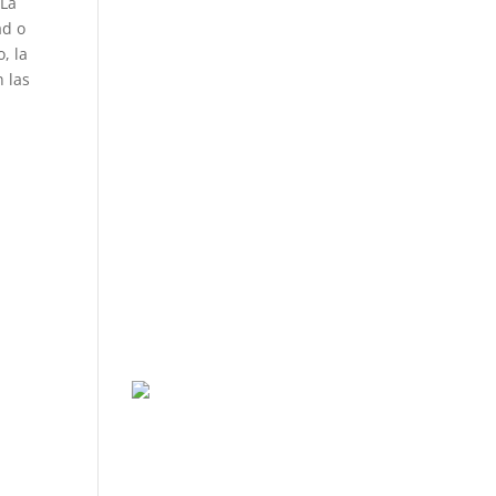
 La
ad o
, la
 las