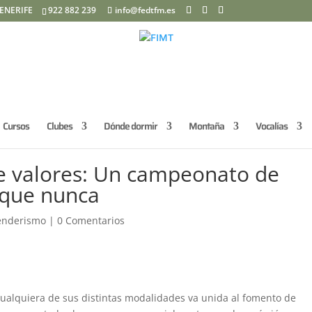
ENERIFE
922 882 239
info@fedtfm.es
Cursos
Clubes
Dónde dormir
Montaña
Vocalías
e valores: Un campeonato de
o que nunca
enderismo
|
0 Comentarios
cualquiera de sus distintas modalidades va unida al fomento de