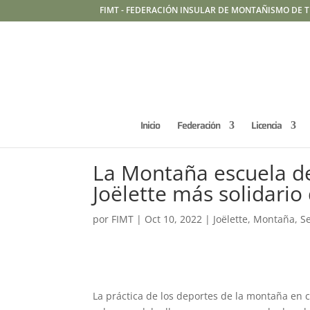
FIMT - FEDERACIÓN INSULAR DE MONTAÑISMO DE T
Inicio
Federación
Licencia
La Montaña escuela d
Joëlette más solidari
por
FIMT
|
Oct 10, 2022
|
Joëlette
,
Montaña
,
S
La práctica de los deportes de la montaña en 