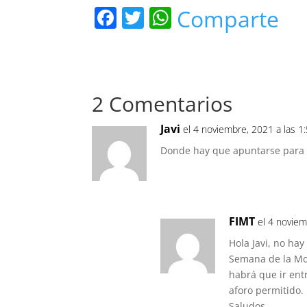
F
T
W
Comparte
a
w
h
c
itt
at
e
er
s
2 Comentarios
b
A
o
p
Javi
el 4 noviembre, 2021 a las 1
o
p
Donde hay que apuntarse para a
k
FIMT
el 4 noviem
Hola Javi, no hay
Semana de la Mon
habrá que ir ent
aforo permitido.
Saludos