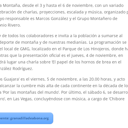
a Montaña, desde el 3 y hasta el 6 de noviembre, con un variado
bración de charlas, proyecciones, escalada y música, organizado 
uyo responsable es Marcos González y el Grupo Montañero de
nio Rivero.
de todos los colaboradores e invita a la población a sumarse al
l deporte de montaña y de nuestras medianías. La programación se
 el local de GMG, localizado en el Parque de Los Hinojeros, donde 
tras que la presentación oficial es el jueves, 4 de noviembre, en
drá lugar
una charla sobre ‘El papel de los hornos de brea en el
nzález Rodríguez.
s Guajara’ es el viernes, 5 de noviembre, a las 20.00 horas, y acto
 alcanzar la cumbre más alta de cada continente en la década de lo
da ‘Por las montañas del mundo’. Por último, el sábado 6, se desarro
ero’, en Las Vegas, concluyéndose con música, a cargo de ‘Chibore
uente: granadilladeabona.org