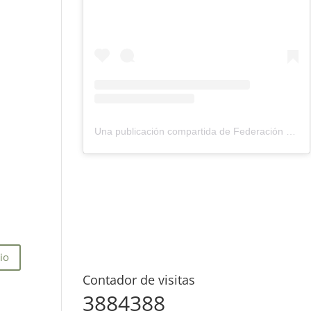
Una publicación compartida de Federación Montañismo Tenerife (@federacion_montanismo_tenerife)
Contador de visitas
3884388