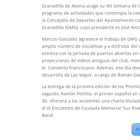
Granadilla de Abona acoge su VIII Semana de l
programa de actividades que contempla la cele
la Concejalía de Deportes del Ayuntamiento c
Granadilla (GMG), cuyo presidente es José Anto
Marcos González agradece el trabajo de GMG y 
amplio número de iniciativas y a disfrutar de
estrena con la jornada de puertas abiertas en
proyecciones de vídeos antiguos del club, mien
el Convento Franciscano. Además, ese día ten
desarrollo de Las Vegas’, a cargo de Román Go
La entrega de la primera edición de los ‘Premio
seguido, Ramón Portilla, el primer español en
90, ofrecerá a los asistentes una charla titula
el III Encuentro de Escalada Memorial ‘Sus Riv
Band’.
F