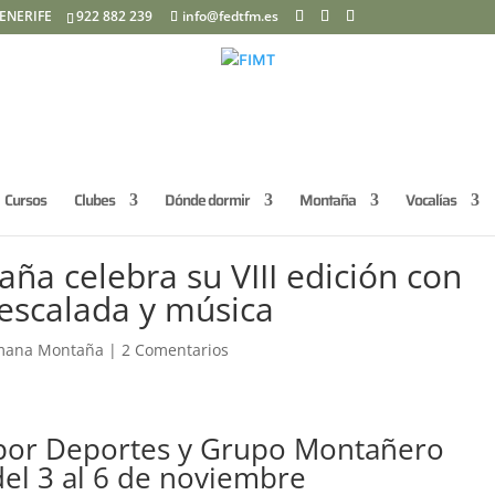
ENERIFE
922 882 239
info@fedtfm.es
Cursos
Clubes
Dónde dormir
Montaña
Vocalías
ña celebra su VIII edición con
 escalada y música
mana Montaña
|
2 Comentarios
 por Deportes y Grupo Montañero
del 3 al 6 de noviembre