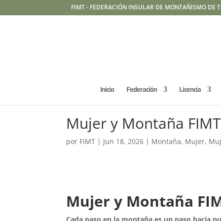
FIMT - FEDERACIÓN INSULAR DE MONTAÑISMO DE T
Inicio
Federación
Licencia
Mujer y Montaña FIM
por
FIMT
|
Jun 18, 2026
|
Montaña
,
Mujer
,
Muj
Mujer y Montaña FI
Cada paso en la montaña es un paso hacia n