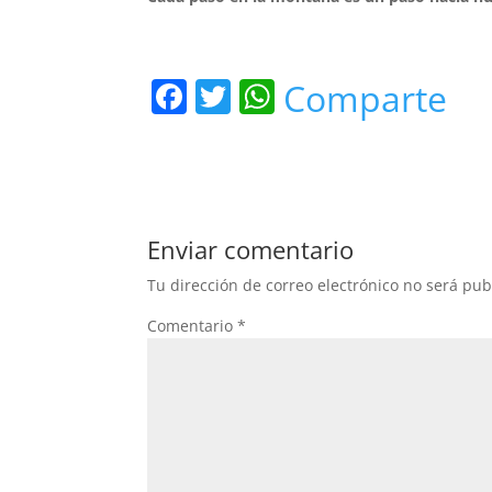
F
T
W
Comparte
a
w
h
c
itt
at
e
er
s
b
A
Enviar comentario
o
p
Tu dirección de correo electrónico no será pub
o
p
Comentario
*
k