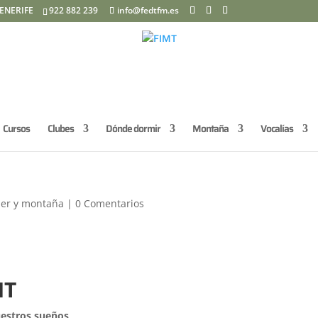
ENERIFE
922 882 239
info@fedtfm.es
Cursos
Clubes
Dónde dormir
Montaña
Vocalías
T
er y montaña
|
0 Comentarios
MT
uestros sueños