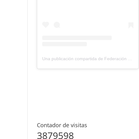
Una publicación compartida de Federación Montañismo Tenerife (@federacion_montanismo_tenerife)
Contador de visitas
3879598