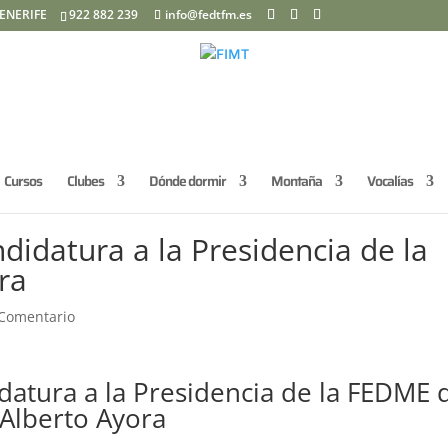
ENERIFE
922 882 239
info@fedtfm.es
Cursos
Clubes
Dónde dormir
Montaña
Vocalías
didatura a la Presidencia de la
ra
 Comentario
datura a la Presidencia de la FEDME 
Alberto Ayora