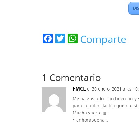
DI
F
T
W
Comparte
a
w
h
c
itt
at
e
er
s
1 Comentario
b
A
o
p
FMCL
el 30 enero, 2021 a las 1
o
p
Me ha gustado… un buen proyec
k
para la potenciación que nuestr
Mucha suerte ¡¡¡¡
Y enhorabuena…