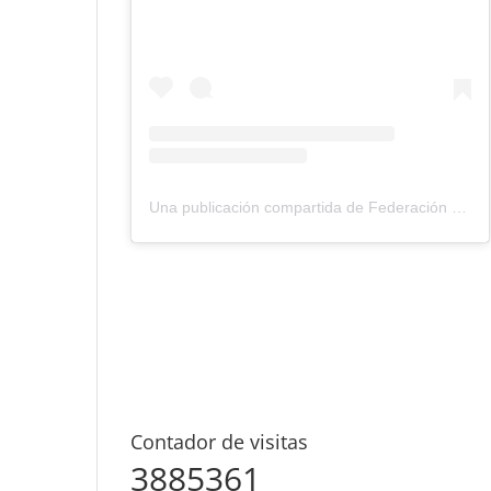
Una publicación compartida de Federación Montañismo Tenerife (@federacion_montanismo_tenerife)
Contador de visitas
3885361