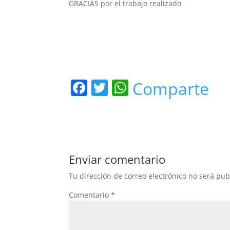
GRACIAS por el trabajo realizado
F
T
W
Comparte
a
w
h
c
itt
at
e
er
s
b
A
Enviar comentario
o
p
Tu dirección de correo electrónico no será pub
o
p
Comentario
*
k