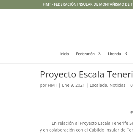
FIMT - FEDERACIÓN INSULAR DE MONTAÑISMO DE T
Inicio
Federación
Licencia
Proyecto Escala Tener
por
FIMT
|
Ene 9, 2021
|
Escalada
,
Noticias
|
0
#
En relación al Proyecto Escala Tenerife Seg
y en colaboración con el Cabildo Insular de Te