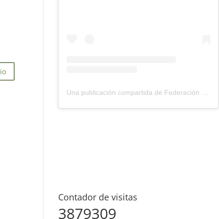
Una publicación compartida de Federación Montañismo Tenerife (@federacion_montanismo_tenerife)
Contador de visitas
3879309