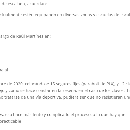
al de escalada, acuerdan:
ctualmente estén equipando en diversas zonas y escuelas de esca
cargo de Raúl Martínez en:
bajal
re de 2020, colocándose 15 seguros fijos (parabolt de PLX), y 12 cl
jo y como se hace constar en la reseña, en el caso de los clavos, 
no tratarse de una vía deportiva, pudiera ser que no resistieran un
.
es, eso hace más lento y complicado el proceso, a lo que hay que
practicable