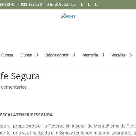
ENERIFE
922 882 239
info@fedtfm.es
Cursos
Clubes
Dónde dormir
Montaña
Vocalías
ife Segura
 Comentarios
ESCALATENERIFESEGURA
ura, propuesto por la Federación Insular de Montañismo de Tene
nerife, una vez finalizado el mismo y teniendo material sobrante, l