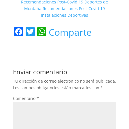
Recomendaciones Post-Covid 19 Deportes de
Montaña
Recomendaciones Post-Covid 19
Instalaciones Deportivas
F
T
W
Comparte
a
w
h
c
itt
at
e
er
s
b
A
Enviar comentario
o
p
Tu dirección de correo electrónico no será publicada.
o
p
Los campos obligatorios están marcados con
*
k
Comentario
*