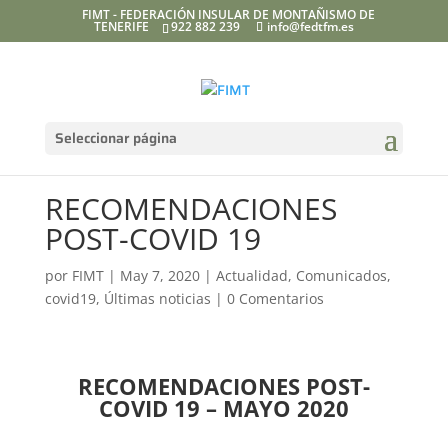
FIMT - FEDERACIÓN INSULAR DE MONTAÑISMO DE
TENERIFE
922 882 239
info@fedtfm.es
Seleccionar página
RECOMENDACIONES
POST-COVID 19
por
FIMT
|
May 7, 2020
|
Actualidad
,
Comunicados
,
covid19
,
Últimas noticias
|
0 Comentarios
RECOMENDACIONES POST-
COVID 19 – MAYO 2020