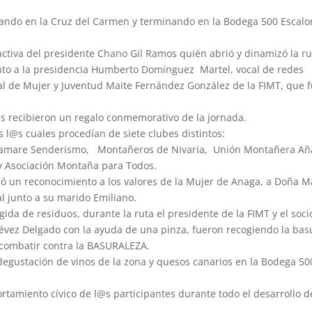
ciando en la Cruz del Carmen y terminando en la Bodega 500 Escal
 activa del presidente Chano Gil Ramos quién abrió y dinamizó la ru
djunto a la presidencia Humberto Domínguez Martel, vocal de redes
cal de Mujer y Juventud Maite Fernández González de la FIMT, que 
tes recibieron un regalo conmemorativo de la jornada.
 l@s cuales procedían de siete clubes distintos:
ramare Senderismo, Montañeros de Nivaria, Unión Montañera Añ
y Asociación Montaña para Todos.
egó un reconocimiento a los valores de la Mujer de Anaga, a Doña M
l junto a su marido Emiliano.
da de residuos, durante la ruta el presidente de la FIMT y el soci
vez Delgado con la ayuda de una pinza, fueron recogiendo la bas
 combatir contra la BASURALEZA.
a degustación de vinos de la zona y quesos canarios en la Bodega 50
tamiento cívico de l@s participantes durante todo el desarrollo d