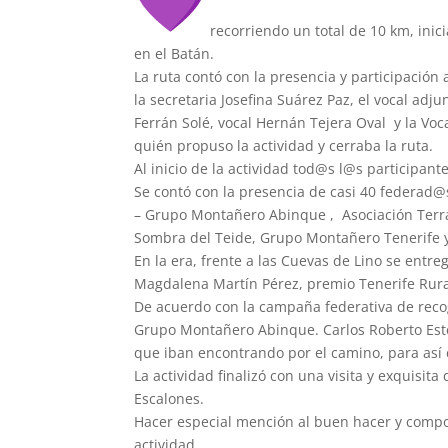
recorriendo un total de 10 km, ini
en el Batán.
La ruta contó con la presencia y participación
la secretaria Josefina Suárez Paz, el vocal a
Ferrán Solé, vocal Hernán Tejera Oval y la Vo
quién propuso la actividad y cerraba la ruta.
Al inicio de la actividad tod@s l@s participan
Se contó con la presencia de casi 40 federad@s
– Grupo Montañero Abinque , Asociación Ter
Sombra del Teide, Grupo Montañero Tenerife 
En la era, frente a las Cuevas de Lino se entr
Magdalena Martín Pérez, premio Tenerife Rura
De acuerdo con la campaña federativa de recogi
Grupo Montañero Abinque. Carlos Roberto Esté
que iban encontrando por el camino, para así
La actividad finalizó con una visita y exquisit
Escalones.
Hacer especial mención al buen hacer y compor
actividad.