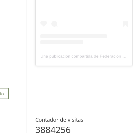
Una publicación compartida de Federación Montañismo Tenerife (@federacion_montanismo_tenerife)
Contador de visitas
3884256