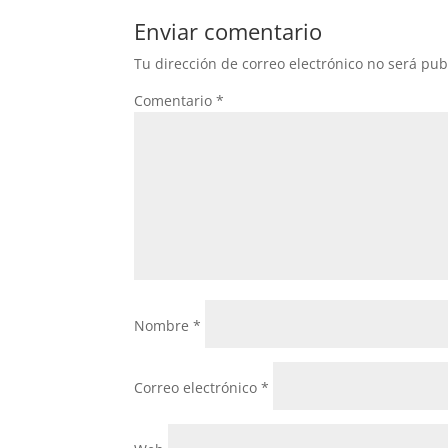
b
A
Enviar comentario
o
p
Tu dirección de correo electrónico no será pub
o
p
Comentario
*
k
Nombre
*
Correo electrónico
*