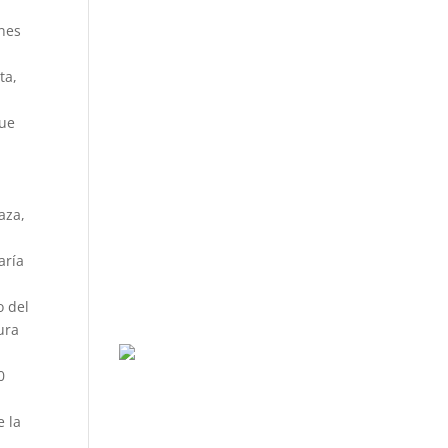
ones
ta,
fue
aza,
aría
o del
ura
0
e la