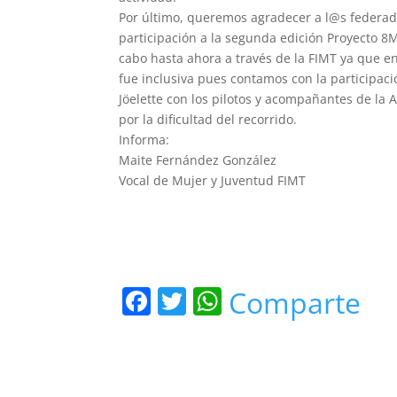
Por último, queremos agradecer a l@s federad
participación a la segunda edición Proyecto 8M
cabo hasta ahora a través de la FIMT ya que e
fue inclusiva pues contamos con la participa
Jöelette con los pilotos y acompañantes de la
por la dificultad del recorrido.
Informa:
Maite Fernández González
Vocal de Mujer y Juventud FIMT
F
T
W
Comparte
a
w
h
c
itt
at
e
er
s