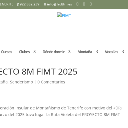
ENERIFE
922 882 239
info@fedtfm.es
Cursos
Clubes
Dónde dormir
Montaña
Vocalías
YECTO 8M FIMT 2025
taña
,
Senderismo
|
0 Comentarios
deración Insular de Montañismo de Tenerife con motivo del «Día
arzo del 2025 tuvo lugar la Ruta Violeta del PROYECTO 8M FIMT