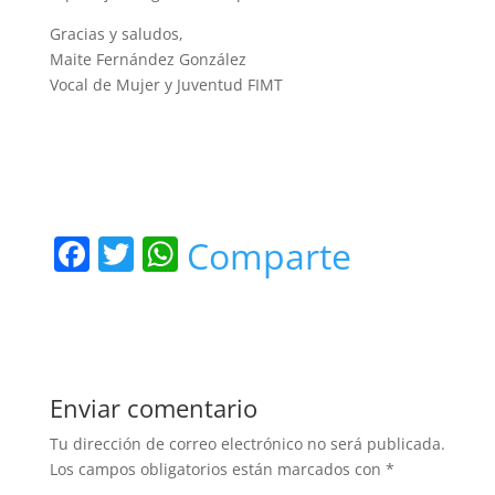
Gracias y saludos,
Maite Fernández González
Vocal de Mujer y Juventud FIMT
F
T
W
Comparte
a
w
h
c
itt
at
e
er
s
b
A
Enviar comentario
o
p
Tu dirección de correo electrónico no será publicada.
o
p
Los campos obligatorios están marcados con
*