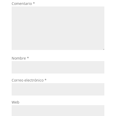
k
Comentario
*
Nombre
*
Correo electrónico
*
Web