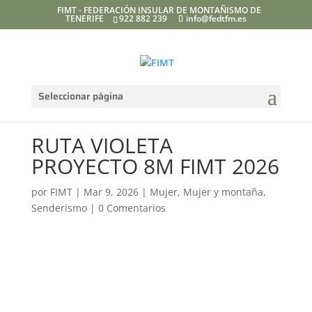
FIMT - FEDERACIÓN INSULAR DE MONTAÑISMO DE
TENERIFE
922 882 239
info@fedtfm.es
Seleccionar página
RUTA VIOLETA
PROYECTO 8M FIMT 2026
por
FIMT
|
Mar 9, 2026
|
Mujer
,
Mujer y montaña
,
Senderismo
|
0 Comentarios