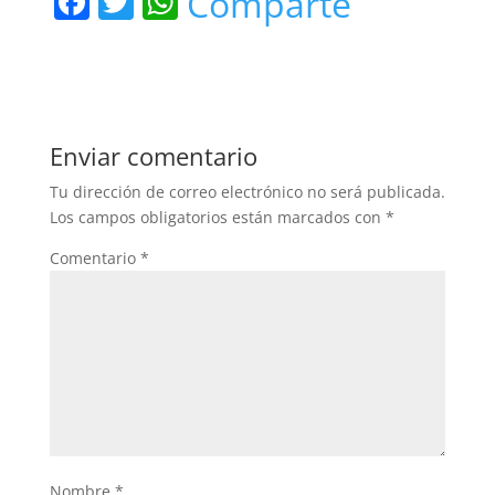
F
T
W
Comparte
a
w
h
c
itt
at
e
er
s
b
A
Enviar comentario
o
p
Tu dirección de correo electrónico no será publicada.
o
p
Los campos obligatorios están marcados con
*
k
Comentario
*
Nombre
*