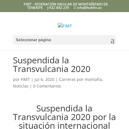
FIMT - FEDERACIÓN INSULAR DE MONTAÑISMO DE
TENERIFE
922 882 239
info@fedtfm.es
Seleccionar página
Suspendida la
Transvulcania 2020
por
FIMT
|
Jul 6, 2020
|
Carreras por montaña
,
Noticias
|
0 Comentarios
Suspendida la
Transvulcania 2020 por la
situación internacional