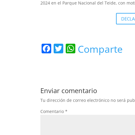
2024 en el Parque Nacional del Teide, con moti
DECLA
F
T
W
Comparte
a
w
h
c
itt
at
e
er
s
b
A
Enviar comentario
o
p
Tu dirección de correo electrónico no será pub
o
p
Comentario
*
k