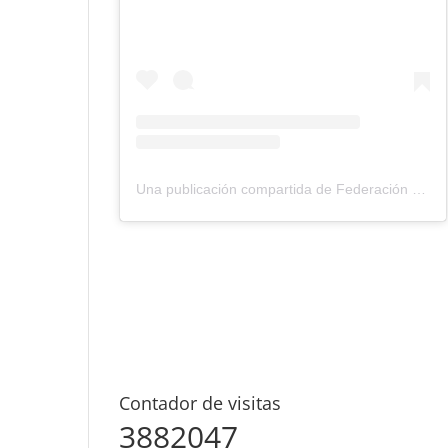
Una publicación compartida de Federación Montañismo Tenerife (@federacion_montanismo_tenerife)
Contador de visitas
3882047