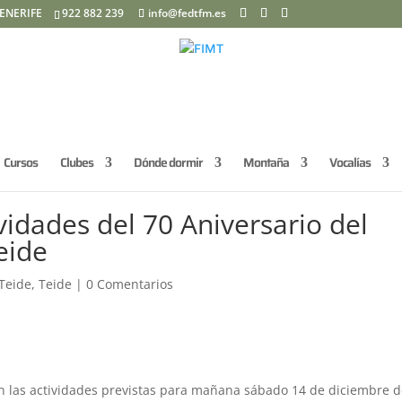
ENERIFE
922 882 239
info@fedtfm.es
Cursos
Clubes
Dónde dormir
Montaña
Vocalías
vidades del 70 Aniversario del
eide
 Teide
,
Teide
|
0 Comentarios
en las actividades previstas para mañana sábado 14 de diciembre 