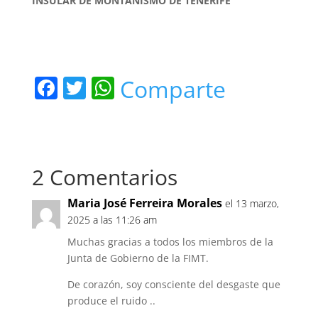
INSULAR DE MONTAÑISMO DE TENERIFE
F
T
W
Comparte
a
w
h
c
itt
at
e
er
s
2 Comentarios
b
A
o
p
Maria José Ferreira Morales
el 13 marzo,
o
p
2025 a las 11:26 am
k
Muchas gracias a todos los miembros de la
Junta de Gobierno de la FIMT.
De corazón, soy consciente del desgaste que
produce el ruido ..