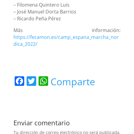
– Filomena Quintero Luis
– José Manuel Dorta Barrios
– Ricardo Peña Pérez
Más información:
https://fecamon.es/camp_espana_marcha_nor
dica_2022/
F
T
W
Comparte
a
w
h
c
itt
at
e
er
s
b
A
Enviar comentario
o
p
Tu dirección de correo electrónico no será publicada.