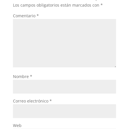
o
p
Los campos obligatorios están marcados con
*
k
Comentario
*
Nombre
*
Correo electrónico
*
Web