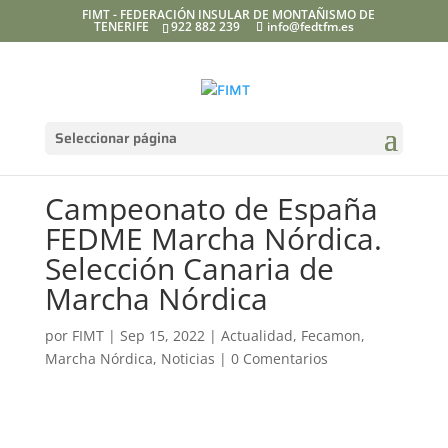
FIMT - FEDERACIÓN INSULAR DE MONTAÑISMO DE
TENERIFE
922 882 239
info@fedtfm.es
Seleccionar página
Campeonato de España
FEDME Marcha Nórdica.
Selección Canaria de
Marcha Nórdica
por
FIMT
|
Sep 15, 2022
|
Actualidad
,
Fecamon
,
Marcha Nórdica
,
Noticias
|
0 Comentarios