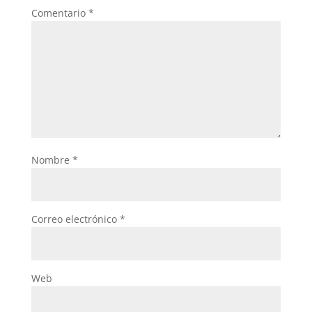
k
Comentario
*
Nombre
*
Correo electrónico
*
Web