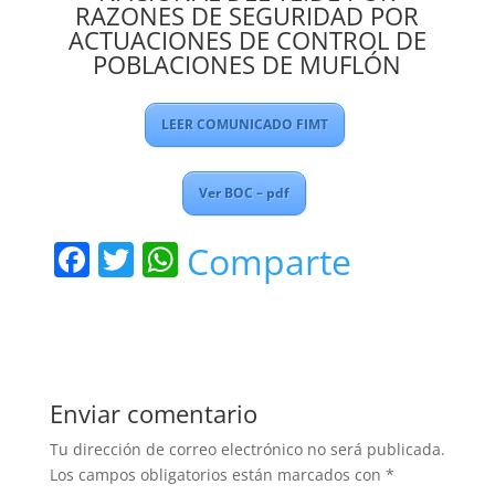
RAZONES DE SEGURIDAD POR
ACTUACIONES DE CONTROL DE
POBLACIONES DE MUFLÓN
LEER COMUNICADO FIMT
Ver BOC – pdf
F
T
W
Comparte
a
w
h
c
itt
at
e
er
s
b
A
Enviar comentario
o
p
Tu dirección de correo electrónico no será publicada.
o
p
Los campos obligatorios están marcados con
*