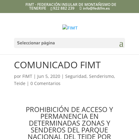
FIMT - FEDERACIÓN INSULAR DE MONTAÑISMO DE
TENERIFE
922 882 239
info@fedtfm.es
Seleccionar página
COMUNICADO FIMT
por
FIMT
|
Jun 5, 2020
|
Seguridad
,
Senderismo
,
Teide
|
0 Comentarios
PROHIBICIÓN DE ACCESO Y
PERMANENCIA EN
DETERMINADAS ZONAS Y
SENDEROS DEL PARQUE
NACIONAL DEL TEIDE POR