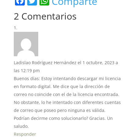
F
T
W
Comparte
a
w
h
2 Comentarios
c
itt
at
e
er
s
b
A
o
p
o
p
Ladislao Rodríguez Hernández
el 1 octubre, 2023 a
k
las 12:19 pm
Buenos días: Estoy intentando descargar mi licencia
en formato digital. Me dice que la dirección de
correo no coincide con el de la licencia encontrada.
No obstante, lo he intentado con diferentes cuentas
de correo que poseo pero ninguna es válida.
Podrían decirme como solucionarlo? Gracias. Un
saludo.
Responder