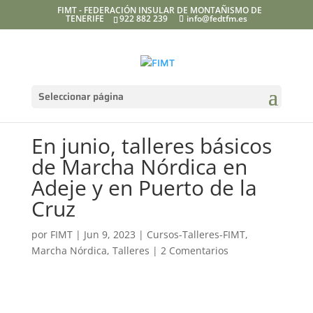
FIMT - FEDERACIÓN INSULAR DE MONTAÑISMO DE
TENERIFE
922 882 239
info@fedtfm.es
Seleccionar página
En junio, talleres básicos
de Marcha Nórdica en
Adeje y en Puerto de la
Cruz
por
FIMT
|
Jun 9, 2023
|
Cursos-Talleres-FIMT
,
Marcha Nórdica
,
Talleres
|
2 Comentarios