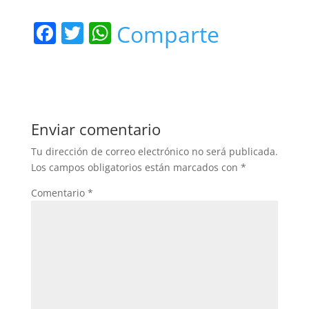
F
T
W
Comparte
a
w
h
c
itt
at
e
er
s
b
A
Enviar comentario
o
p
Tu dirección de correo electrónico no será publicada.
o
p
Los campos obligatorios están marcados con
*
k
Comentario
*