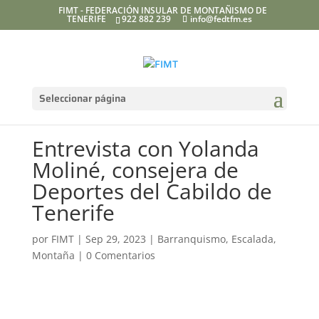
FIMT - FEDERACIÓN INSULAR DE MONTAÑISMO DE
TENERIFE
922 882 239
info@fedtfm.es
Seleccionar página
Entrevista con Yolanda
Moliné, consejera de
Deportes del Cabildo de
Tenerife
por
FIMT
|
Sep 29, 2023
|
Barranquismo
,
Escalada
,
Montaña
|
0 Comentarios