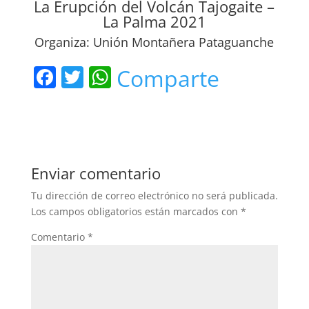
La Erupción del Volcán Tajogaite –
La Palma 2021
Organiza: Unión Montañera Pataguanche
F
T
W
Comparte
a
w
h
c
itt
at
e
er
s
b
A
Enviar comentario
o
p
Tu dirección de correo electrónico no será publicada.
o
p
Los campos obligatorios están marcados con
*
k
Comentario
*