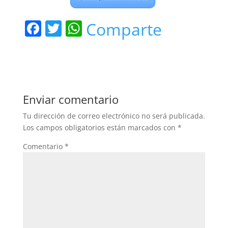
F
T
W
Comparte
a
w
h
c
itt
at
e
er
s
b
A
Enviar comentario
o
p
Tu dirección de correo electrónico no será publicada.
o
p
Los campos obligatorios están marcados con
*
k
Comentario
*