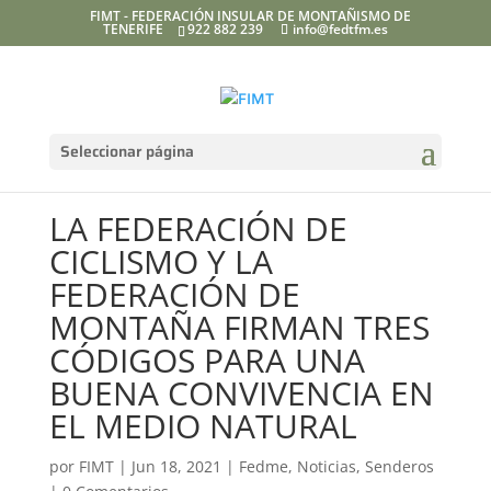
FIMT - FEDERACIÓN INSULAR DE MONTAÑISMO DE
TENERIFE
922 882 239
info@fedtfm.es
Seleccionar página
LA FEDERACIÓN DE
CICLISMO Y LA
FEDERACIÓN DE
MONTAÑA FIRMAN TRES
CÓDIGOS PARA UNA
BUENA CONVIVENCIA EN
EL MEDIO NATURAL
por
FIMT
|
Jun 18, 2021
|
Fedme
,
Noticias
,
Senderos