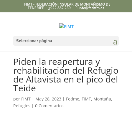
FIMT - FEDERACIÓN INSULAR DE MONTAÑISMO DE
TENERIFE
922 882 239
info@fedtfm.es
Seleccionar página
Piden la reapertura y
rehabilitación del Refugio
de Altavista en el pico del
Teide
por
FIMT
|
May 28, 2023
|
Fedme
,
FIMT
,
Montaña
,
Refugios
|
0 Comentarios