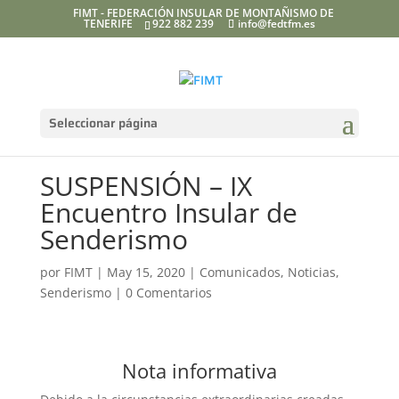
FIMT - FEDERACIÓN INSULAR DE MONTAÑISMO DE
TENERIFE
922 882 239
info@fedtfm.es
Seleccionar página
SUSPENSIÓN – IX
Encuentro Insular de
Senderismo
por
FIMT
|
May 15, 2020
|
Comunicados
,
Noticias
,
Senderismo
|
0 Comentarios
Nota informativa