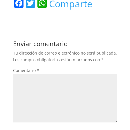
F
T
W
Comparte
a
w
h
c
itt
at
e
er
s
b
A
Enviar comentario
o
p
Tu dirección de correo electrónico no será publicada.
o
p
Los campos obligatorios están marcados con
*
k
Comentario
*