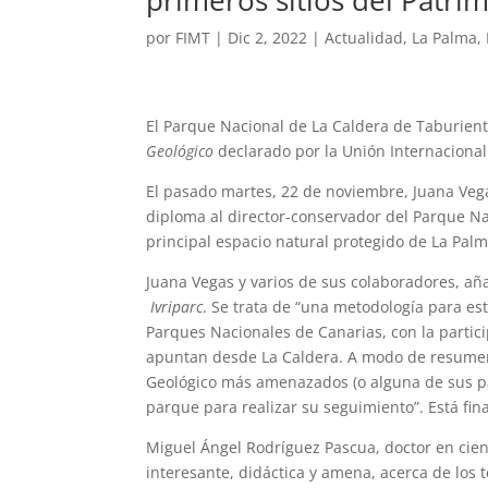
primeros sitios del Patr
por
FIMT
|
Dic 2, 2022
|
Actualidad
,
La Palma
,
El Parque Nacional de La Caldera de Taburient
Geológico
declarado por la Unión Internacional
El pasado martes, 22 de noviembre, Juana Vega
diploma al director-conservador del Parque Na
principal espacio natural protegido de La Palm
Juana Vegas y varios de sus colaboradores, añ
Ivriparc
. Se trata de “una metodología para es
Parques Nacionales de Canarias, con la partici
apuntan desde La Caldera. A modo de resumen, 
Geológico más amenazados (o alguna de sus par
parque para realizar su seguimiento”. Está f
Miguel Ángel Rodríguez Pascua, doctor en cien
interesante, didáctica y amena, acerca de los t