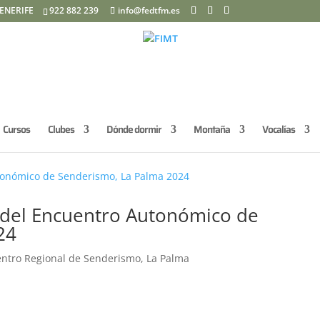
ENERIFE
922 882 239
info@fedtfm.es
Cursos
Clubes
Dónde dormir
Montaña
Vocalías
s del Encuentro Autonómico de
24
ntro Regional de Senderismo
,
La Palma