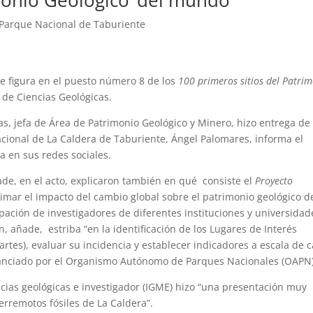
imonio Geológico’ del mundo
Parque Nacional de Taburiente
e figura en el puesto número 8 de los
100 primeros sitios del Patri
 de Ciencias Geológicas.
s, jefa de Área de Patrimonio Geológico y Minero, hizo entrega de
cional de La Caldera de Taburiente, Ángel Palomares, informa el
a en sus redes sociales.
ade, en el acto, explicaron también en qué consiste el
Proyecto
timar el impacto del cambio global sobre el patrimonio geológico d
pación de investigadores de diferentes instituciones y universidad
añade, estriba “en la identificación de los Lugares de Interés
tes), evaluar su incidencia y establecer indicadores a escala de 
inanciado por el Organismo Autónomo de Parques Nacionales (OAPN)
cias geológicas e investigador (IGME) hizo “una presentación muy
erremotos fósiles de La Caldera”.