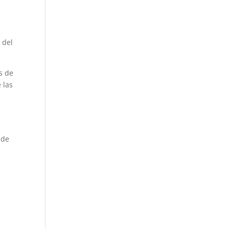
 del
s de
 las
 de