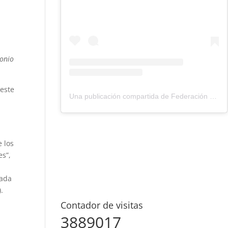
monio
 este
Una publicación compartida de Federación Montañismo Tenerife (@federacion_montanismo_tenerife)
e los
es”,
cada
.
Contador de visitas
3889017