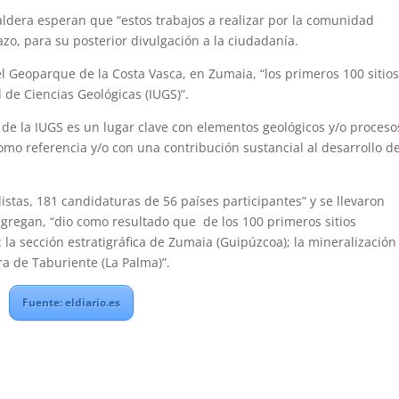
ldera esperan que “estos trabajos a realizar por la comunidad
azo, para su posterior divulgación a la ciudadanía.
l Geoparque de la Costa Vasca, en Zumaia, “los primeros 100 sitios
 de Ciencias Geológicas (IUGS)”.
 de la IUGS es un lugar clave con elementos geológicos y/o proceso
 como referencia y/o con una contribución sustancial al desarrollo de
stas, 181 candidaturas de 56 países participantes” y se llevaron
agregan, “dio como resultado que de los 100 primeros sitios
 la sección estratigráfica de Zumaia (Guipúzcoa); la mineralización
a de Taburiente (La Palma)”.
Fuente: eldiario.es