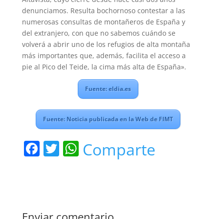
denunciamos. Resulta bochornoso contestar a las
numerosas consultas de montañeros de España y
del extranjero, con que no sabemos cuándo se
volverá a abrir uno de los refugios de alta montaña
más importantes que, además, facilita el acceso a
pie al Pico del Teide, la cima más alta de España».
Fuente: eldia.es
Fuente: Noticia publicada en la Web de FIMT
F
T
W
Comparte
a
w
h
c
itt
at
e
er
s
b
A
Enviar comentario