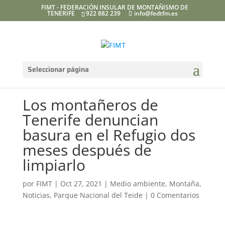
FIMT - FEDERACIÓN INSULAR DE MONTAÑISMO DE
TENERIFE
922 882 239
info@fedtfm.es
Seleccionar página
Los montañeros de
Tenerife denuncian
basura en el Refugio dos
meses después de
limpiarlo
por
FIMT
|
Oct 27, 2021
|
Medio ambiente
,
Montaña
,
Noticias
,
Parque Nacional del Teide
|
0 Comentarios