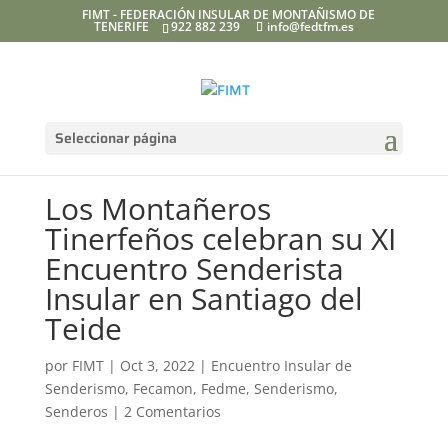
FIMT - FEDERACIÓN INSULAR DE MONTAÑISMO DE
TENERIFE
922 882 239
info@fedtfm.es
Seleccionar página
Los Montañeros
Tinerfeños celebran su XI
Encuentro Senderista
Insular en Santiago del
Teide
por
FIMT
|
Oct 3, 2022
|
Encuentro Insular de
Senderismo
,
Fecamon
,
Fedme
,
Senderismo
,
Senderos
|
2 Comentarios