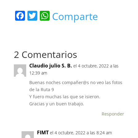
F
T
W
Comparte
a
w
h
c
itt
at
e
er
s
2 Comentarios
b
A
o
p
Claudio julio S. B.
el 4 octubre, 2022 a las
o
p
12:39 am
k
Buenas noches compañer@s no veo las fotos
de la Ruta 9
Y fuero muchas las que se isieron.
Gracias y un buen trabajo.
Responder
FIMT
el 4 octubre, 2022 a las 8:24 am