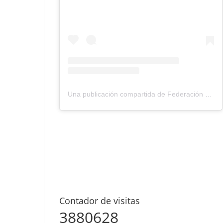
Una publicación compartida de Federación Montañismo Tenerife (@federacion_montanismo_tenerife)
Contador de visitas
3880628