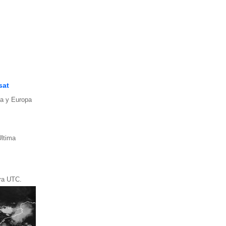
sat
ña y Europa
Última
ora UTC.