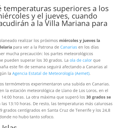
 temperaturas superiores a los
iércoles y el jueves, cuando
cudirán a la Villa Mariana para
planeado realizar los próximos
miércoles y jueves la
delaria
para ver a la Patrona de
Canarias
en los días
ner mucha precaución: los partes meteorológicos
e pueden superar los 30 grados. La
ola de calor
que
spaña este fin de semana seguirá afectando a Canarias al
gún la
Agencia Estatal de Meteorología (Aemet)
.
 los termómetros experimentaron una subida en Canarias.
en la estación meteorológica de Llano de Los Loros, en el
s 14:00 horas. La otra máxima que superó los
30 grados se
a las 13:10 horas. De resto, las temperaturas más calurosas
,9 grados centígrados en Santa Cruz de Tenerife y los 24,8
 donde no hubo tanto sofoco.
Islas