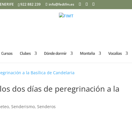
ENERIFE
922 882 239
info@fedtfm.es
Cursos
Clubes
Dónde dormir
Montaña
Vocalías
los dos días de peregrinación a la
eteo
,
Senderismo
,
Senderos