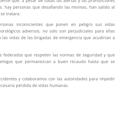
nte que, a pesar de todas las alertas y las prohibiciones
bre, hay personas que desafiando las mismas, han salido al
se tratara.
ersonas inconscientes que ponen en peligro sus vidas
rológicos adversos, no solo son perjudiciales para ellas
 las vidas de las brigadas de emergencia que acudirían a
os federados que respeten las normas de seguridad y que
y amigos que permanezcan a buen recaudo hasta que se
accidentes y colaboramos con las autoridades para impedir
ecesaria pérdida de vidas humanas.