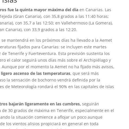
oros fue la quinta mayor máxima del día
en Canarias. Las
Tejeda (Gran Canaria), con 35,8 grados a las 11:40 horas;
naria), con 35,7 a las 12:50; en Vallehermoso (La Gomera),
an Canaria), con 33,9 grados a las 12:20.
n se mantendrá en los próximos días ha llevado a la Aemet
peraturas fijados para Canarias: se incluyen este martes
 de Tenerife y Fuerteventura. Esta previsión sustenta los
ero el calor seguirá unos días más sobre el Archipiélago y
 Aunque por el momento la Aemet no ha fijado más avisos,
ligero ascenso de las temperaturas
, que será más
aso la sensación de bochorno vendrá definida por la
s de Meteorología rondará el 90% en las capitales de islas
os bajarán ligeramente en las cumbres,
seguirán
 de 30 grados de máxima en Tenerife, especialmente en el
 cuando la situación comience a aflojar un poco aunque
de los vientos alisios propiciará en general en toda