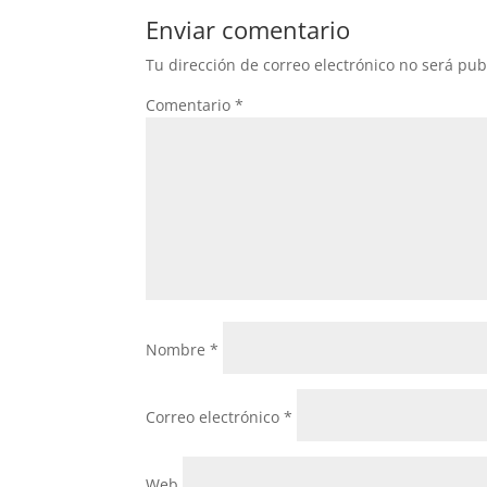
b
A
Enviar comentario
o
p
Tu dirección de correo electrónico no será pub
o
p
Comentario
*
k
Nombre
*
Correo electrónico
*
Web