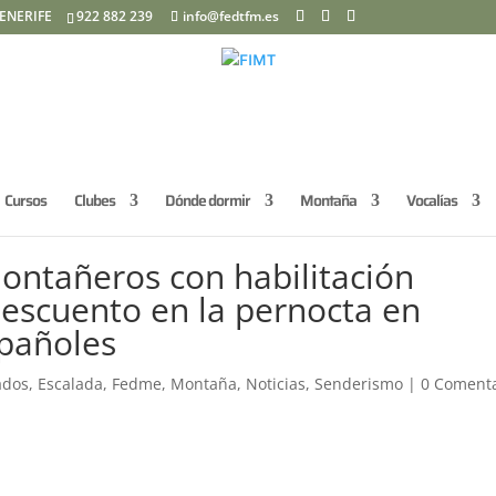
ENERIFE
922 882 239
info@fedtfm.es
Cursos
Clubes
Dónde dormir
Montaña
Vocalías
montañeros con habilitación
escuento en la pernocta en
spañoles
ados
,
Escalada
,
Fedme
,
Montaña
,
Noticias
,
Senderismo
|
0 Comenta