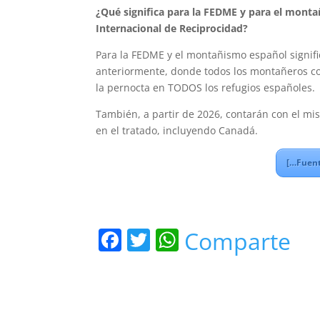
¿Qué significa para la FEDME y para el monta
Internacional de Reciprocidad?
Para la FEDME y el montañismo español signifi
anteriormente, donde todos los montañeros con
la pernocta en TODOS los refugios españoles.
También, a partir de 2026, contarán con el mis
en el tratado, incluyendo Canadá.
[…Fuent
F
T
W
Comparte
a
w
h
c
itt
at
e
er
s