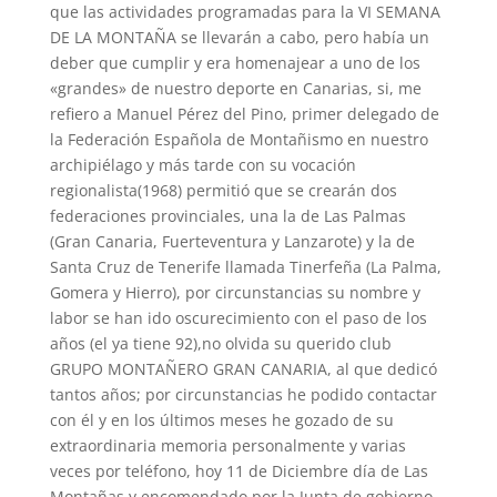
que las actividades programadas para la VI SEMANA
DE LA MONTAÑA se llevarán a cabo, pero había un
deber que cumplir y era homenajear a uno de los
«grandes» de nuestro deporte en Canarias, si, me
refiero a Manuel Pérez del Pino, primer delegado de
la Federación Española de Montañismo en nuestro
archipiélago y más tarde con su vocación
regionalista(1968) permitió que se crearán dos
federaciones provinciales, una la de Las Palmas
(Gran Canaria, Fuerteventura y Lanzarote) y la de
Santa Cruz de Tenerife llamada Tinerfeña (La Palma,
Gomera y Hierro), por circunstancias su nombre y
labor se han ido oscurecimiento con el paso de los
años (el ya tiene 92),no olvida su querido club
GRUPO MONTAÑERO GRAN CANARIA, al que dedicó
tantos años; por circunstancias he podido contactar
con él y en los últimos meses he gozado de su
extraordinaria memoria personalmente y varias
veces por teléfono, hoy 11 de Diciembre día de Las
Montañas y encomendado por la Junta de gobierno